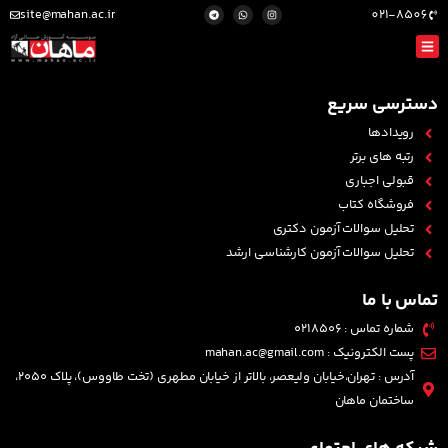
site@mahan.ac.ir
021-8506
دسترسی سریع
رویدادها
رتبه های برتر
قبولی اجباری
فروشگاه کتاب
تحلیل سوالات آزمون دکتری
تحلیل سوالات آزمون کارشناسی ارشد
تماس با ما
شماره تماس : 0218506
پست الکترونیک : mahan.ac@gmail.com
آدرس : تهران،خیابان ولیعصر، بالاتر از خیابان مطهری (تخت طاووس)، پلاک 2050،
ساختمان ماهان